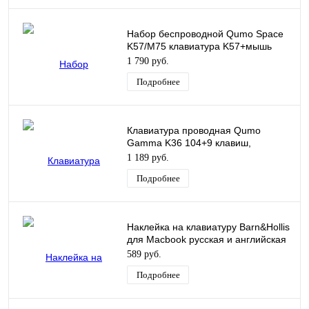
Набор беспроводной Qumo Space
K57/M75 клавиатура K57+мышь
M75 2.4G,104 клавиши 1200dpi
1 790 руб.
белая
Подробнее
Клавиатура проводная Qumo
Gamma K36 104+9 клавиш,
радужная подсветка
1 189 руб.
Подробнее
Наклейка на клавиатуру Barn&Hollis
для Macbook русская и английская
раскладка Ver.2 черный
589 руб.
Подробнее