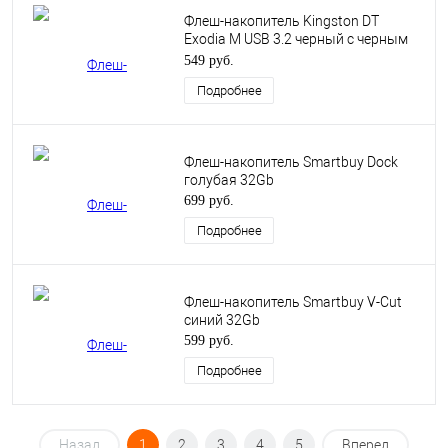
Флеш-накопитель Kingston DT
Exodia M USB 3.2 черный с черным
колпачком 32Gb
549 руб.
Подробнее
Флеш-накопитель Smartbuy Dock
голубая 32Gb
699 руб.
Подробнее
Флеш-накопитель Smartbuy V-Cut
синий 32Gb
599 руб.
Подробнее
Назад
1
2
3
4
5
Вперед