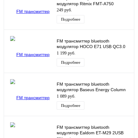
модулятор Ritmix FMT-A750
249 руб.
Подробнее
FM трансмиттер bluetooth
модулятор HOCO E71 USB QC3.0
18W черный
1 199 руб.
Подробнее
FM трансмиттер bluetooth
модулятор Baseus Energy Column
BT MP3 Charger BS-01 2USB 3.1A +
1 089 руб.
FM темно-серый CCNLZ-0G
Подробнее
FM трансмиттер bluetooth
модулятор Ealdom ET-M29 2USB