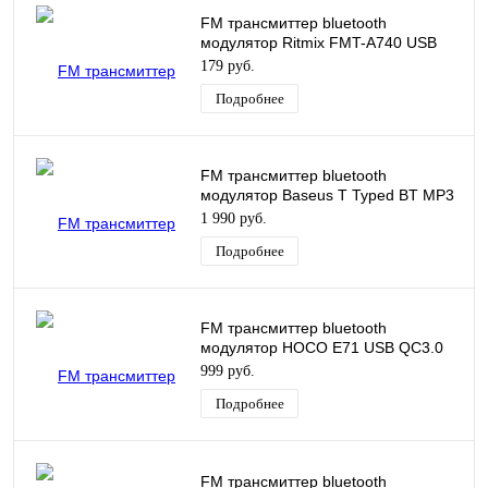
FM трансмиттер bluetooth
модулятор Ritmix FMT-A740 USB
2.1A
179 руб.
Подробнее
FM трансмиттер bluetooth
модулятор Baseus T Typed BT MP3
Charger S-13 черный CCTM-
1 990 руб.
B01/CCMT000101
Подробнее
FM трансмиттер bluetooth
модулятор HOCO E71 USB QC3.0
18W темно-синий
999 руб.
Подробнее
FM трансмиттер bluetooth