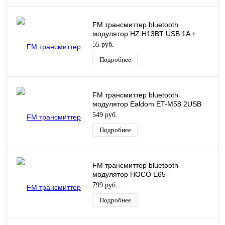
FM трансмиттер bluetooth
модулятор HZ H13BT USB 1A +
функция безопасности
55 руб.
Подробнее
FM трансмиттер bluetooth
модулятор Ealdom ET-M58 2USB
черный
549 руб.
Подробнее
FM трансмиттер bluetooth
модулятор HOCO E65
FM/TF/3.5/BT V5.0 1.35m черный
799 руб.
Подробнее