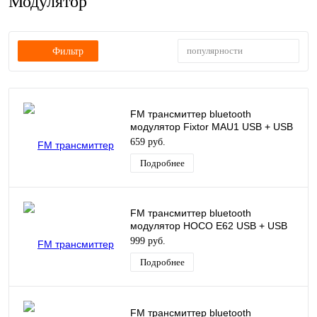
Модулятор
популярности
Фильтр
FM трансмиттер bluetooth
модулятор Fixtor MAU1 USB + USB
QC3.0 черный
659 руб.
Подробнее
FM трансмиттер bluetooth
модулятор HOCO E62 USB + USB
QC3.0 + PD 20W черный
999 руб.
Подробнее
FM трансмиттер bluetooth