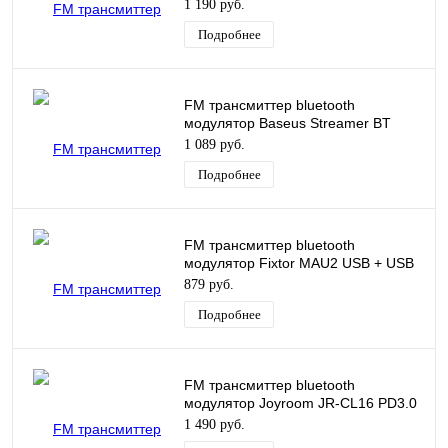
Charger S-09 черный CCALL-
1 190 руб.
TM01/CCMT000301
Подробнее
FM трансмиттер bluetooth
модулятор Baseus Streamer BT
MP3 Charger F40 черный CCF40-01
1 089 руб.
Подробнее
FM трансмиттер bluetooth
модулятор Fixtor MAU2 USB + USB
QC3.0 + PD 20W черный
879 руб.
Подробнее
FM трансмиттер bluetooth
модулятор Joyroom JR-CL16 PD3.0
+ USB QC3.0 48W серебро
1 490 руб.