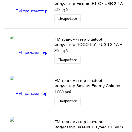
модулятор Ealdom ET-C7 USB 2.4A
539 руб.
Подробнее
Новинка
FM трансмиттер bluetooth
модулятор HOCO E51 2USB 2.1A +
PD 18W черный
890 руб.
Подробнее
FM трансмиттер bluetooth
модулятор Baseus Energy Column
BT MP3 Charger BS-01 2USB 3.1A +
1 089 руб.
FM серебро CCNLZ-0S
Подробнее
FM трансмиттер bluetooth
модулятор Baseus T Typed BT MP3