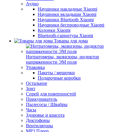
Аудио
Наушники накладные Xiaomi
Наушники вкладыши Xiaomi
Наушники Bluetooth Xiaomi
Наушники беспроводные Xiaomi
Колонки Xiaomi
Bluetooth-гарнитура Xiaomi
Товары для дома
Нитратомеры, эковизоры, индиктор
напряженности ЭМ поля
Упаковка
Пакеты / мешочки
Подарочные коробки
Остальное
Зонт
Спрей для поверхностей
Прикуриватель
Пылесосы / Швабры
Часы
Здоровье и красота
Диктофоны
Вентиляторы
МР3 Плеер