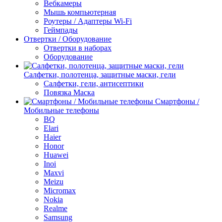
Вебкамеры
Мышь компьютерная
Роутеры / Адаптеры Wi-Fi
Геймпады
Отвертки / Оборудование
Отвертки в наборах
Оборудование
Салфетки, полотенца, защитные маски, гели
Салфетки, гели, антисептики
Повязка Маска
Смартфоны /
Мобильные телефоны
BQ
Elari
Haier
Honor
Huawei
Inoi
Maxvi
Meizu
Micromax
Nokia
Realme
Samsung