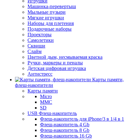
Игрушки
Машинка-перевертыш
Мыльные пузыри
Мягкие игрушки
Наборы для плетения
Подарочные наборы
Проекторы
Самолетики
Сквиши
Слайм
Цветной дым, несмываемая краска
Ручки, маркеры и пеналы
Детская цифровая игрушка
Антистресс
Карты памяти,
флеш-накопители
Карты памяти
Micro
MMC
SD
USB Флеш-накопитель
Флеш-накопитель для iPhone/3 в 1/4 в 1
Флеш-накопитель 4 Gb
Флеш-накопитель 8 Gb
Флеш-накопитель 16 Gb