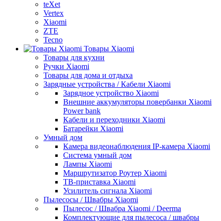
teXet
Vertex
Xiaomi
ZTE
Tecno
Товары Xiaomi
Товары для кухни
Ручки Xiaomi
Товары для дома и отдыха
Зарядные устройства / Кабели Xiaomi
Зарядное устройство Xiaomi
Внешние аккумуляторы повербанки Xiaomi
Power bank
Кабели и переходники Xiaomi
Батарейки Xiaomi
Умный дом
Камера видеонаблюдения IP-камера Xiaomi
Система умный дом
Лампы Xiaomi
Маршрутизатор Роутер Xiaomi
ТВ-приставка Xiaomi
Усилитель сигнала Xiaomi
Пылесосы / Швабры Xiaomi
Пылесос / Швабра Xiaomi / Deerma
Комплектующие для пылесоса / швабры