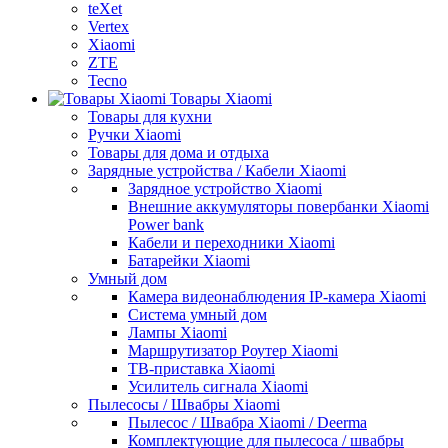
teXet
Vertex
Xiaomi
ZTE
Tecno
Товары Xiaomi
Товары для кухни
Ручки Xiaomi
Товары для дома и отдыха
Зарядные устройства / Кабели Xiaomi
Зарядное устройство Xiaomi
Внешние аккумуляторы повербанки Xiaomi
Power bank
Кабели и переходники Xiaomi
Батарейки Xiaomi
Умный дом
Камера видеонаблюдения IP-камера Xiaomi
Система умный дом
Лампы Xiaomi
Маршрутизатор Роутер Xiaomi
ТВ-приставка Xiaomi
Усилитель сигнала Xiaomi
Пылесосы / Швабры Xiaomi
Пылесос / Швабра Xiaomi / Deerma
Комплектующие для пылесоса / швабры