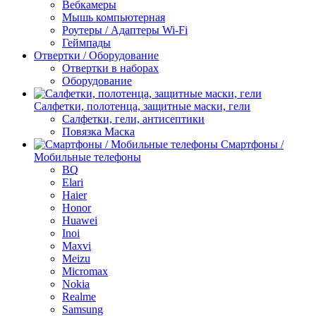
Вебкамеры
Мышь компьютерная
Роутеры / Адаптеры Wi-Fi
Геймпады
Отвертки / Оборудование
Отвертки в наборах
Оборудование
Салфетки, полотенца, защитные маски, гели
Салфетки, гели, антисептики
Повязка Маска
Смартфоны /
Мобильные телефоны
BQ
Elari
Haier
Honor
Huawei
Inoi
Maxvi
Meizu
Micromax
Nokia
Realme
Samsung