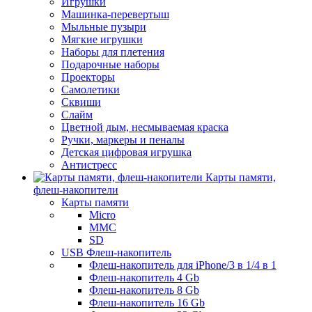
Игрушки
Машинка-перевертыш
Мыльные пузыри
Мягкие игрушки
Наборы для плетения
Подарочные наборы
Проекторы
Самолетики
Сквиши
Слайм
Цветной дым, несмываемая краска
Ручки, маркеры и пеналы
Детская цифровая игрушка
Антистресс
Карты памяти,
флеш-накопители
Карты памяти
Micro
MMC
SD
USB Флеш-накопитель
Флеш-накопитель для iPhone/3 в 1/4 в 1
Флеш-накопитель 4 Gb
Флеш-накопитель 8 Gb
Флеш-накопитель 16 Gb