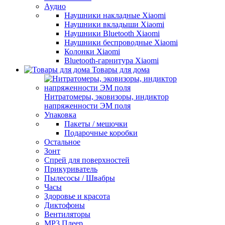
Аудио
Наушники накладные Xiaomi
Наушники вкладыши Xiaomi
Наушники Bluetooth Xiaomi
Наушники беспроводные Xiaomi
Колонки Xiaomi
Bluetooth-гарнитура Xiaomi
Товары для дома
Нитратомеры, эковизоры, индиктор
напряженности ЭМ поля
Упаковка
Пакеты / мешочки
Подарочные коробки
Остальное
Зонт
Спрей для поверхностей
Прикуриватель
Пылесосы / Швабры
Часы
Здоровье и красота
Диктофоны
Вентиляторы
МР3 Плеер