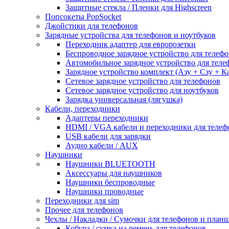
Защитные стекла / Пленки для Highscreen
Попсокеты PopSocket
Джойстики для телефонов
Зарядные устройства для телефонов и ноутбуков
Переходник адаптер для евророзетки
Беспроводное зарядное устройство для телефо
Автомобильное зарядное устройство для теле
Зарядное устройство комплект (Азу + Сзу + К
Сетевое зарядное устройство для телефонов
Сетевое зарядное устройство для ноутбуков
Зарядка универсальная (лягушка)
Кабели, переходники
Адаптеры переходники
HDMI / VGA кабели и переходники для телеф
USB кабели для зарядки
Аудио кабели / AUX
Наушники
Наушники BLUETOOTH
Аксессуары для наушников
Наушники беспроводные
Наушники проводные
Переходники для sim
Прочее для телефонов
Чехлы / Накладки / Сумочки для телефонов и план
Кобура / сумка на ремень для телефонов