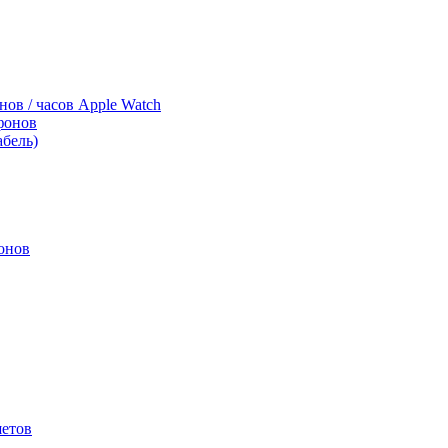
нов / часов Apple Watch
фонов
абель)
онов
шетов