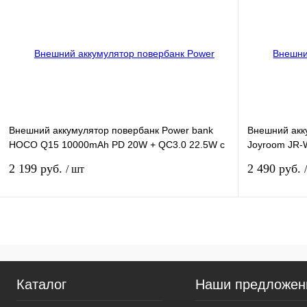
Сравнение
Сравнение
В избранное
Недоступно
В избранное
Внешний аккумулятор повербанк Power bank
Внешний акк
HOCO Q15 10000mAh PD 20W + QC3.0 22.5W с
Joyroom JR-
дисплеем и фонариком черный
магнитом дл
2 199 руб.
2 490 руб.
/ шт
Подписаться
Сравнение
Сравнение
Каталог
Наши предложен
В избранное
Недоступно
В избранное