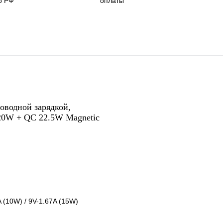
о РФ
оплаты
оводной зарядкой,
20W + QC 22.5W Magnetic
 (10W) / 9V-1.67A (15W)