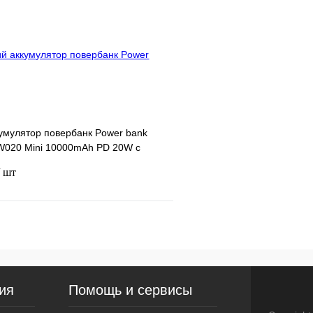
Сравнение
Недоступно
В избранное
умулятор повербанк Power bank
W020 Mini 10000mAh PD 20W с
я magsafe синий
/ шт
Подписаться
ия
Помощь и сервисы
Недоступно