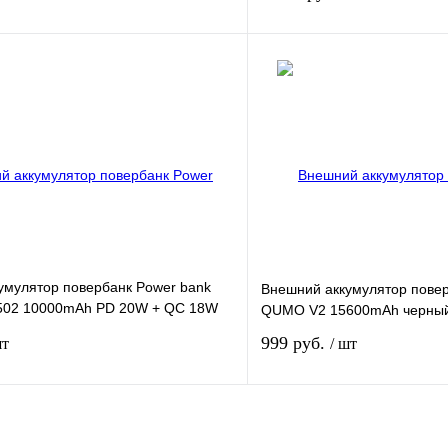
Подписаться
Сравнение
Недоступно
В избранное
умулятор повербанк Power bank
Внешний аккумулятор повер
502 10000mAh PD 20W + QC 18W
QUMO V2 15600mAh черны
999 руб.
шт
/ шт
Подписаться