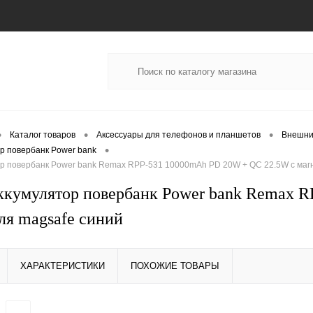
•
•
•
Каталог товаров
Аксессуары для телефонов и планшетов
Внешни
•
р повербанк Power bank
р повербанк Power bank Remax RPP-531 10000mAh PD 20W + QC 22.5W с магн
кумулятор повербанк Power bank Remax 
ля magsafe синий
ХАРАКТЕРИСТИКИ
ПОХОЖИЕ ТОВАРЫ