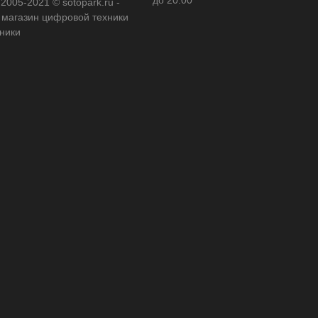
до 20:00
 2005-2021 © sotopark.ru -
 магазин цифровой техники
оники