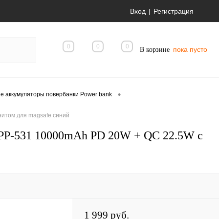
Вход
Регистрация
0
0
0
пока пусто
В корзине
•
е аккумуляторы повербанки Power bank
итом для magsafe синий
RPP-531 10000mAh PD 20W + QC 22.5W с
1 999 руб.