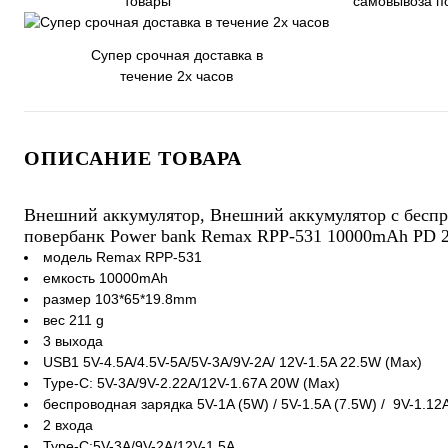
товары
самовывоза п
Супер срочная доставка в
течение 2х часов
ОПИСАНИЕ ТОВАРА
Внешний аккумулятор, Внешний аккумулятор с беспр
повербанк Power bank Remax RPP-531 10000mAh PD 
модель Remax RPP-531
емкость 10000mAh
размер 103*65*19.8mm
вес 211 g
3 выхода
USB1 5V-4.5A/4.5V-5A/5V-3A/9V-2A/ 12V-1.5A 22.5W (Max)
Type-C: 5V-3A/9V-2.22A/12V-1.67A 20W (Max)
беспроводная зарядка 5V-1A (5W) / 5V-1.5A (7.5W) / 9V-1.12A
2 входа
Type-C:5V-3A/9V-2A/12V-1.5A