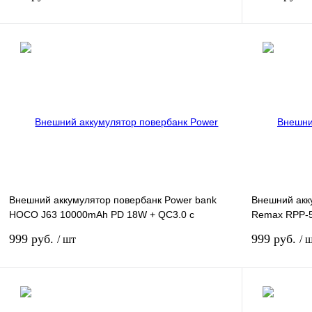
Подписаться
Сравнение
Сравнение
В избранное
Недоступно
В избранное
Внешний аккумулятор повербанк Power bank
Внешний акк
HOCO J63 10000mAh PD 18W + QC3.0 с
Remax RPP-
беспроводной зарядкой черный
черный
999 руб.
999 руб.
/ шт
/ 
Подписаться