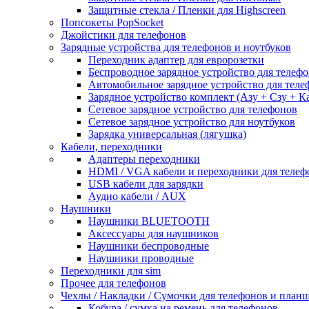
Защитные стекла / Пленки для Highscreen
Попсокеты PopSocket
Джойстики для телефонов
Зарядные устройства для телефонов и ноутбуков
Переходник адаптер для евророзетки
Беспроводное зарядное устройство для телефо
Автомобильное зарядное устройство для теле
Зарядное устройство комплект (Азу + Сзу + К
Сетевое зарядное устройство для телефонов
Сетевое зарядное устройство для ноутбуков
Зарядка универсальная (лягушка)
Кабели, переходники
Адаптеры переходники
HDMI / VGA кабели и переходники для телеф
USB кабели для зарядки
Аудио кабели / AUX
Наушники
Наушники BLUETOOTH
Аксессуары для наушников
Наушники беспроводные
Наушники проводные
Переходники для sim
Прочее для телефонов
Чехлы / Накладки / Сумочки для телефонов и план
Кобура / сумка на ремень для телефонов