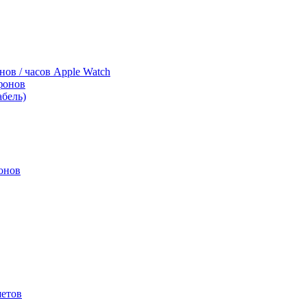
нов / часов Apple Watch
фонов
абель)
онов
шетов