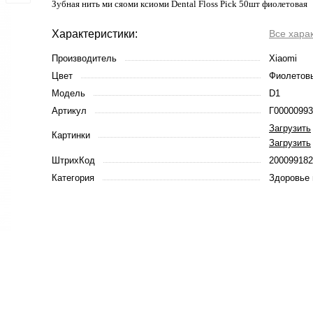
Зубная нить ми сяоми ксиоми Dental Floss Pick 50шт фиолетовая
Характеристики:
Все хара
Производитель
Xiaomi
Цвет
Фиолетов
Модель
D1
Артикул
Г00000993
Загрузить
Картинки
Загрузить
ШтрихКод
200099182
Категория
Здоровье 