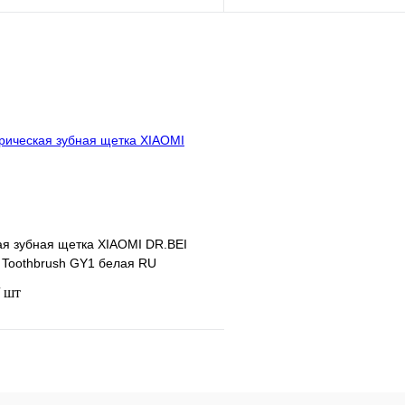
Подписаться
Сравнение
Недоступно
В избранное
ая зубная щетка XIAOMI DR.BEI
ic Toothbrush GY1 белая RU
/ шт
Подписаться