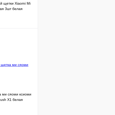
й щетки Xiaomi Mi
лая 3шт белая
Подписаться
Недоступно
а ми сяоми ксиоми
brush X1 белая