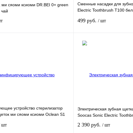
Сменные насадки для зубно
 ми сяоми ксиоми DR.BEI 0+ green
Electric Toothbrush T100 бе
 чай
щетина
499 руб.
шт
/ шт
Подписаться
Сравнение
Недоступно
В избранное
ющее устройство стерилизатор
Электрическая зубная щетк
щеток ми сяоми ксиоми Oclean S1
Soocas Sonic Electric Tooth
2 390 руб.
/ шт
/ шт