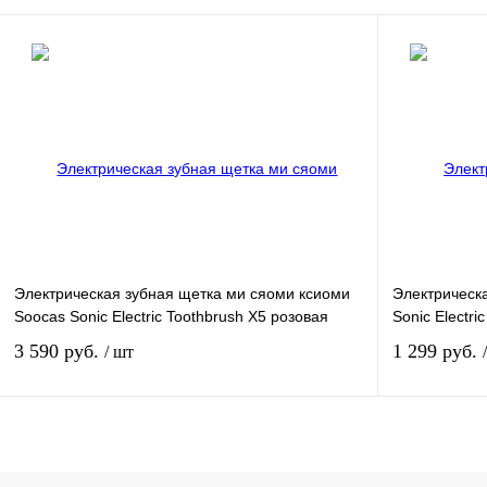
Подписаться
Сравнение
Сравнение
В избранное
Недоступно
В избранное
Электрическая зубная щетка ми сяоми ксиоми
Электрическ
Soocas Sonic Electric Toothbrush X5 розовая
Sonic Electr
3 590 руб.
1 299 руб.
/ шт
Подписаться