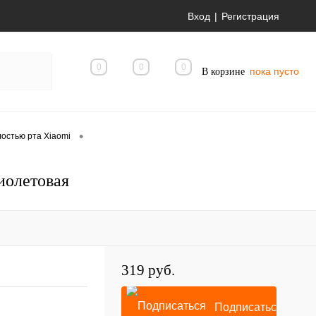
Вход
Регистрация
0
0
0
пока пусто
В корзине
•
лостью рта Xiaomi
иолетовая
319 руб.
Подписаться