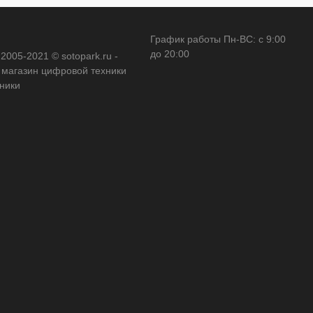
График работы Пн-ВС: с 9:00
до 20:00
 2005-2021 © sotopark.ru -
 магазин цифровой техники
оники