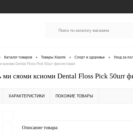
•
•
•
•
Каталог товаров
Товары Xiaomi
Спорт и здоровье
Уход за по
и ксиоми Dental Floss Pick 50шт фиолетовая
ь ми сяоми ксиоми Dental Floss Pick 50шт ф
ХАРАКТЕРИСТИКИ
ПОХОЖИЕ ТОВАРЫ
Описание товара: