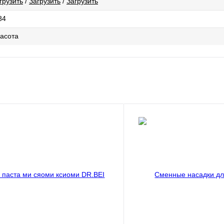
грузить
/
Загрузить
/
Загрузить
84
расота