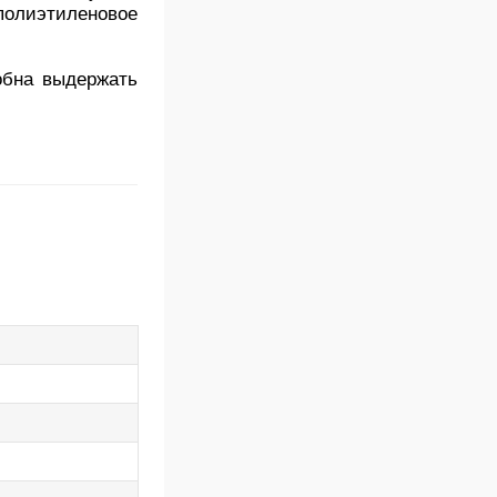
полиэтиленовое
обна выдержать