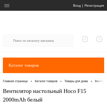
Вход
Регистрация
0
0
Каталог товаров
•
•
•
Главная страница
Каталог товаров
Товары для дома
Вентиля
Вентилятор настольный Hoco F15
2000mAh белый