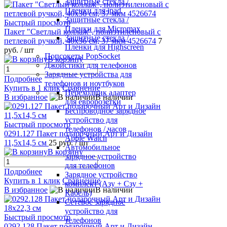
Защитные стекла /
Пленки для ipad
Защитные стекла /
Быстрый просмотр
Пленки для Micromax
Пакет "Светлый коллаж", полиэтиленовый с
Защитные стекла /
петлевой ручкой, 40х36 см, 37 мкм 4526674
7
Пленки для Highscreen
руб.
/ шт
Попсокеты PopSocket
В корзину
Джойстики для телефонов
Зарядные устройства для
Подробнее
телефонов и ноутбуков
Купить в 1 клик
Сравнение
Переходник адаптер
В избранное
В наличии
для евророзетки
Беспроводное зарядное
устройство для
Быстрый просмотр
телефонов / часов
0291.127 Пакет подарочный Арт и Дизайн
Apple Watch
11,5х14,5 см
25 руб.
/ шт
Автомобильное
В корзину
зарядное устройство
для телефонов
Подробнее
Зарядное устройство
Купить в 1 клик
Сравнение
комплект (Азу + Сзу +
В избранное
В наличии
Кабель)
Сетевое зарядное
устройство для
Быстрый просмотр
телефонов
0292.128 Пакет подарочный Арт и Дизайн