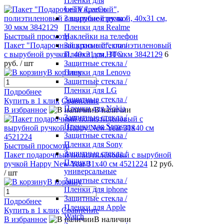
Пленки для
LeTV/LeeCo
Защитные стекла /
Пленки для Realme
Быстрый просмотр
Наклейки на телефон
Пакет "Подарочный красный", полиэтиленовый
Защитные стекла /
с вырубной ручкой, 40х31 см, 30 мкм 3842129
6
Пленки для HTC
руб.
/ шт
Защитные стекла /
В корзину
Пленки для Lenovo
Защитные стекла /
Пленки для LG
Подробнее
Защитные стекла /
Купить в 1 клик
Сравнение
Пленки для Nokia
В избранное
В наличии
Защитные стекла /
Пленки для Samsung
Защитные стекла /
Пленки для Sony
Быстрый просмотр
Защитные стекла /
Пакет подарочный полиэтиленовый с вырубной
Пленки
ручкой Happy New Year 31х40 см 4521224
12 руб.
универсальные
/ шт
Защитные стекла /
В корзину
Пленки для iphone
Защитные стекла /
Подробнее
Пленки для Apple
Купить в 1 клик
Сравнение
Watch
В избранное
В наличии