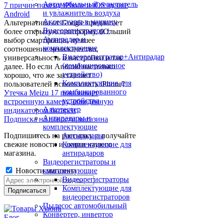
Автомобильный очиститель
7 причин почему iPhone и iOS лучше
и увлажнитель воздуха
Android
Аксессуары в машину
Альтернатива от Google предлагает
Видеорегистратор +
более открытую платформу, бОльший
Антирадар и
выбор смартфонов, лучшее
комплектующие
соотношение цена/качество,
Видеорегистратор+Антирадар
универсальность и настройки и так
(комбинированное
далее. Но если Android настолько
устройство)
хорошо, что же заставляет
Комплектующие для
пользователей использовать iPhone?
комбинированного
Утечка Meizu 17 показывает
устройства
встроенную камеру, обведенную
Алкотестер
индикатором батареи
Антирадары и
Подписка на новости магазина
комплектующие
Подпишитесь на рассылку и получайте
Антирадары
свежие новости и акции нашего
Комплектующие для
магазина.
антирадаров
Видеорегистраторы и
Новости магазина
комплектующие
Видеорегистраторы
Комплектующие для
видеорегистраторов
Пылесос автомобильный
Конвертер, инвертор
Блог