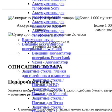
Аккумуляторы для
телефонов Sony
Аккумуляторы для
телефонов Apple
Аккумуляторы для
Аккуратно упакуем хрупкие
Более 1 0
планшетов Apple
товары
самовыво
Аккумуляторы для
телефонов Lenovo
Блютуз-гарнитура
Супер срочная доставка в
Внешние аккумуляторы
течение 2х часов
повербанки Power bank
Внешний аккумулятор
повербанк Power bank
Чехол - Аккумулятор
ОПИСАНИЕ ТОВАРА
для телефонов
Защитные стекла, пленки
для телефонов и планшетов
Защитные стекла /
Подарочный пакет
Пленки для BQ
Защитные стекла /
Упаковка подарка – дело непростое. Нужно подобрать бумагу, завер
Пленки для Motorola
– идеальное решение.
Защитные стекла /
Пленки для Tecno
Защитные стекла /
С помощью подарочной упаковки можно красиво преподнести
Пленки для Asus