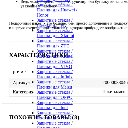
Ведь можно просто подарить сувенир или бутылку вина, а м
Защитные стекла /
уважение к человеку.
Пленки для Huawei /
Honor
Защитные стекла /
Подарочный пакет - это больше, чем просто дополнение к подарку
Пленки для Fly
в первую очередь видит упаковку, которая пробуждает воображени
Защитные стекла /
Пленки для Xiaomi
Защитные стекла /
Пленки для ZTE
Защитные стекла /
ХАРАКТЕРИСТИКИ
Пленки для Alcatel
Защитные стекла /
Пленки для VIVO
Прочие
Защитные стекла /
Пленки для Infinix
Защитные стекла /
Г0000083046
Артикул
Пленки для Meizu
Пакеты/меш
Категория
Защитные стекла /
Пленки для OPPO
Защитные стекла /
Пленки для Inoi
Защитные стекла /
ПОХОЖИЕ ТОВАРЫ (8)
Пленки для Tele 2
Защитные стекла /