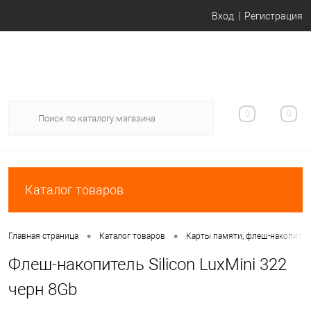
Вход
Регистрация
0
0
Каталог товаров
•
•
Главная страница
Каталог товаров
Карты памяти, флеш-накопите
Флеш-накопитель Silicon LuxMini 322
черн 8Gb