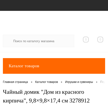
Вход
Регистрация
0
0
Каталог товаров
•
•
•
Главная страница
Каталог товаров
Игрушки и сувениры
Пода
Чайный домик "Дом из красного
кирпича", 9,8×9,8×17,4 см 3278912