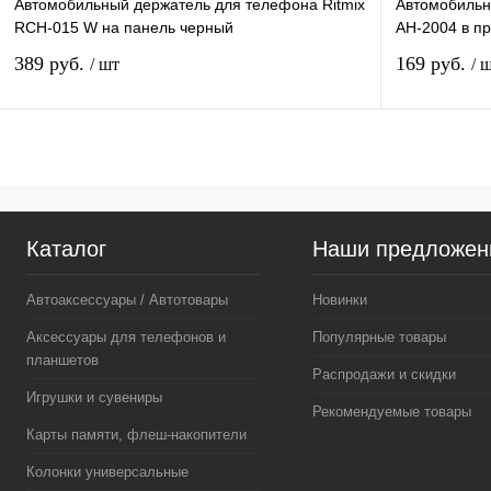
Автомобильный держатель для телефона Ritmix
Автомобильн
RCH-015 W на панель черный
AH-2004 в пр
389 руб.
169 руб.
/ шт
/ 
Подписаться
Сравнение
Сравнение
Каталог
Наши предложен
В избранное
Недоступно
В избранное
Автоаксессуары / Автотовары
Новинки
Аксессуары для телефонов и
Популярные товары
планшетов
Распродажи и скидки
Игрушки и сувениры
Рекомендуемые товары
Карты памяти, флеш-накопители
Колонки универсальные