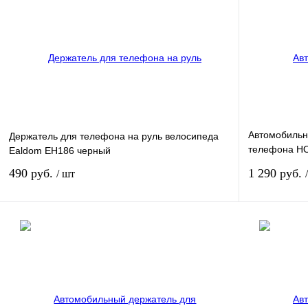
Автомобильн
Держатель для телефона на руль велосипеда
телефона HO
Ealdom EH186 черный
серебристо-
490 руб.
1 290 руб.
/ шт
Подписаться
Сравнение
Сравнение
В избранное
Недоступно
В избранное