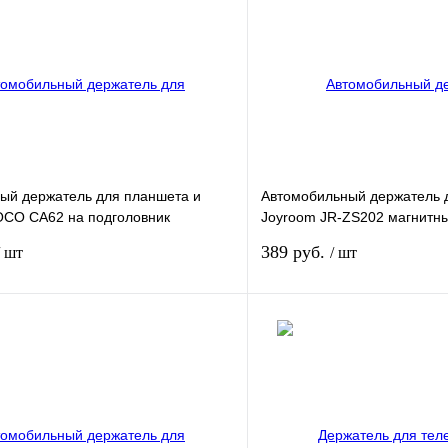
ый держатель для планшета и
Автомобильный держатель 
CO CA62 на подголовник
Joyroom JR-ZS202 магнитны
черный
вентиляции черный
389 руб.
/ шт
/ шт
Подписаться
Сравнение
Недоступно
В избранное