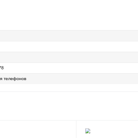
78
ля телефонов