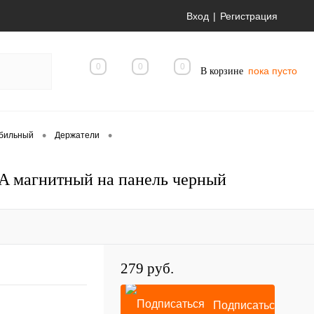
Вход
Регистрация
0
0
0
пока пусто
В корзине
•
•
обильный
Держатели
A магнитный на панель черный
279 руб.
Подписаться