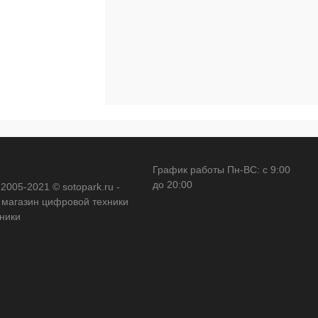
График работы Пн-ВС: с 9:00
до 20:00
 2005-2021 © sotopark.ru -
 магазин цифровой техники
оники