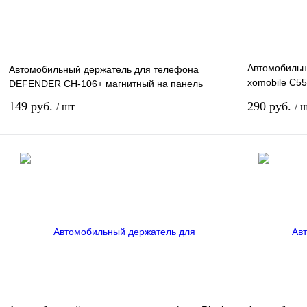
Автомобильн
Автомобильный держатель для телефона
xomobile C5
DEFENDER CH-106+ магнитный на панель
серебро
149 руб.
290 руб.
/ шт
/ 
Подписаться
Сравнение
Сравнение
В избранное
Недоступно
В избранное