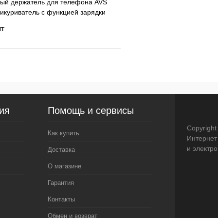
ый держатель для телефона AVS
икуриватель с функцией зарядки
шт
Подписаться
ия
Помощь и сервисы
Недоступно
Copyright
Как купить
Интернет
и электр
Доставка
О магазине
Гарантия
Контакты
Обмен и возврат