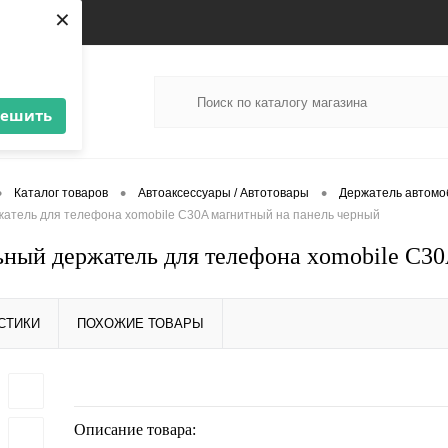
×
решить
•
•
•
Каталог товаров
Автоаксессуары / Автотовары
Держатель автом
атель для телефона xomobile C30A магнитный на панель черный
ный держатель для телефона xomobile C30
СТИКИ
ПОХОЖИЕ ТОВАРЫ
Описание товара: