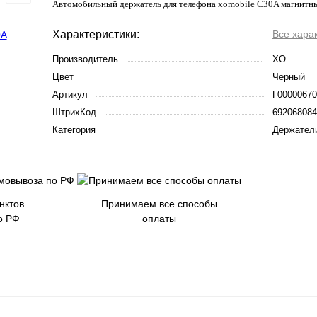
Автомобильный держатель для телефона xomobile C30A магнитны
Характеристики:
Все хара
Производитель
XO
Цвет
Черный
Артикул
Г00000670
ШтрихКод
692068084
Категория
Держател
нктов
Принимаем все способы
о РФ
оплаты