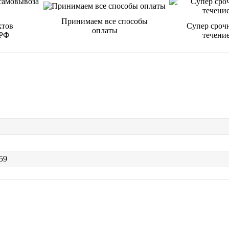
Принимаем все способы
ктов
Супер срочн
оплаты
 РФ
течение
59