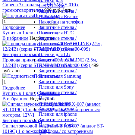
Пленки для
Сирена 3х тональная SKYWAY 010 с
LeTV/LeeCo
громкоговорителем
990 руб.
/ шт
Защитные стекла /
Подписаться
Пленки для Realme
Наклейки на телефон
Подробнее
Защитные стекла /
Купить в 1 клик
Сравнение
Пленки для HTC
В избранное
Недоступно
Защитные стекла /
Пленки для Lenovo
Защитные стекла /
Быстрый просмотр
Пленки для LG
Провода прикуривания 400А AIRLINE (2,5м,
Защитные стекла /
12/24В) (серия STANDARD) (SA-400-09S)
499
Пленки для Nokia
руб.
/ шт
Защитные стекла /
Подписаться
Пленки для Samsung
Защитные стекла /
Пленки для Sony
Подробнее
Защитные стекла /
Купить в 1 клик
Сравнение
Пленки
В избранное
Недоступно
универсальные
Защитные стекла /
Пленки для iphone
Защитные стекла /
Быстрый просмотр
Пленки для Apple
Сигнал звуковой воздушный RX-007 (аналог ST-
Watch
1019C) 1-о рожковый,хром./ со встроенным