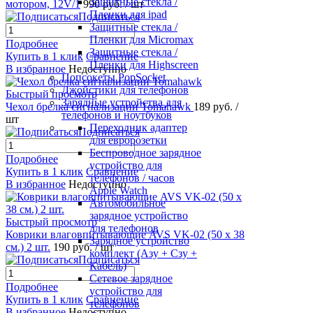
Защитные стекла /
мотором, 12V/1
990 руб.
/ шт
Пленки для ipad
Подписаться
Защитные стекла /
Пленки для Micromax
Подробнее
Защитные стекла /
Купить в 1 клик
Сравнение
Пленки для Highscreen
В избранное
Недоступно
Попсокеты PopSocket
Джойстики для телефонов
Быстрый просмотр
Зарядные устройства для
Чехол брелка сигнализации Tomahawk
189 руб.
/
телефонов и ноутбуков
шт
Переходник адаптер
Подписаться
для евророзетки
Беспроводное зарядное
Подробнее
устройство для
Купить в 1 клик
Сравнение
телефонов / часов
В избранное
Недоступно
Apple Watch
Автомобильное
зарядное устройство
Быстрый просмотр
для телефонов
Коврики влаговпитывающие AVS VK-02 (50 х 38
Зарядное устройство
см.) 2 шт.
190 руб.
/ шт
комплект (Азу + Сзу +
Подписаться
Кабель)
Сетевое зарядное
Подробнее
устройство для
Купить в 1 клик
Сравнение
телефонов
В избранное
Недоступно