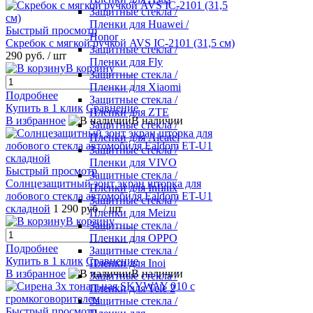
Защитные стекла /
Пленки для Huawei /
Быстрый просмотр
Honor
Скребок с мягкой ручкой AVS IC-2101 (31,5 см)
Защитные стекла /
290 руб.
/ шт
Пленки для Fly
В корзину
Защитные стекла /
Пленки для Xiaomi
Подробнее
Защитные стекла /
Купить в 1 клик
Сравнение
Пленки для ZTE
В избранное
В наличии
Защитные стекла /
Пленки для Alcatel
Защитные стекла /
Пленки для VIVO
Быстрый просмотр
Защитные стекла /
Солнцезащитный зонт экран шторка для
Пленки для Infinix
лобового стекла автомобиля Ealdom ET-U1
Защитные стекла /
складной
1 290 руб.
/ шт
Пленки для Meizu
В корзину
Защитные стекла /
Пленки для OPPO
Подробнее
Защитные стекла /
Купить в 1 клик
Сравнение
Пленки для Inoi
В избранное
В наличии
Защитные стекла /
Пленки для Tele 2
Защитные стекла /
Быстрый просмотр