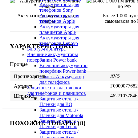
Аккумуляторы для
телефонов Sony
Аккуратно упакуем хрупкие
Более 1 000 пун
Аккумуляторы для
товары
самовывоза по
телефонов Apple
Аккумуляторы для
планшетов Apple
Аккумуляторы для
телефонов Lenovo
ХАРАКТЕРИСТИКИ
Блютуз-гарнитура
Внешние аккумуляторы
повербанки Power bank
Прочие
Внешний аккумулятор
повербанк Power bank
AVS
Производитель
Чехол - Аккумулятор
для телефонов
Г0000077682
Артикул
Защитные стекла, пленки
для телефонов и планшетов
46271037846
ШтрихКод
Защитные стекла /
Пленки для BQ
Защитные стекла /
Пленки для Motorola
Защитные стекла /
ПОХОЖИЕ ТОВАРЫ (8)
Пленки для Tecno
Защитные стекла /
Пленки для Asus