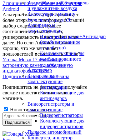
Автомобильный очиститель
7 причин почему iPhone и iOS лучше
и увлажнитель воздуха
Android
Аксессуары в машину
Альтернатива от Google предлагает
Видеорегистратор +
более открытую платформу, бОльший
Антирадар и
выбор смартфонов, лучшее
комплектующие
соотношение цена/качество,
Видеорегистратор+Антирадар
универсальность и настройки и так
(комбинированное
далее. Но если Android настолько
устройство)
хорошо, что же заставляет
Комплектующие для
пользователей использовать iPhone?
комбинированного
Утечка Meizu 17 показывает
устройства
встроенную камеру, обведенную
Алкотестер
индикатором батареи
Антирадары и
Подписка на новости магазина
комплектующие
Подпишитесь на рассылку и получайте
Антирадары
свежие новости и акции нашего
Комплектующие для
магазина.
антирадаров
Видеорегистраторы и
Новости магазина
комплектующие
Видеорегистраторы
Комплектующие для
видеорегистраторов
Пылесос автомобильный
Конвертер, инвертор
Блог