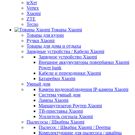
teXet
Vertex
Xiaomi
ZTE
Tecno
Товары Xiaomi
Товары для кухни
Ручки Xiaomi
Товары для дома и отдыха
Зарядные устройства / Кабели Xiaomi
Зарядное устройство Xiaomi
Внешние аккумуляторы повербанки Xiaomi
Power bank
Кабели и переходники Xiaomi
Батарейки Xiaomi
Умный дом
Камера видеонаблюдения IP-камера Xiaomi
Система умный дом
Лампы Xiaomi
Маршрутизатор Роутер Xiaomi
ТВ-приставка Xiaomi
Усилитель сигнала Xiaomi
Пылесосы / Швабры Xiaomi
Пылесос / Швабра Xiaomi / Deerma
Комплектующие для пылесоса / швабры