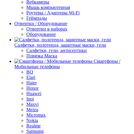
Вебкамеры
Мышь компьютерная
Роутеры / Адаптеры Wi-Fi
Геймпады
Отвертки / Оборудование
Отвертки в наборах
Оборудование
Салфетки, полотенца, защитные маски, гели
Салфетки, гели, антисептики
Повязка Маска
Смартфоны /
Мобильные телефоны
BQ
Elari
Haier
Honor
Huawei
Inoi
Maxvi
Meizu
Micromax
Nokia
Realme
Samsung