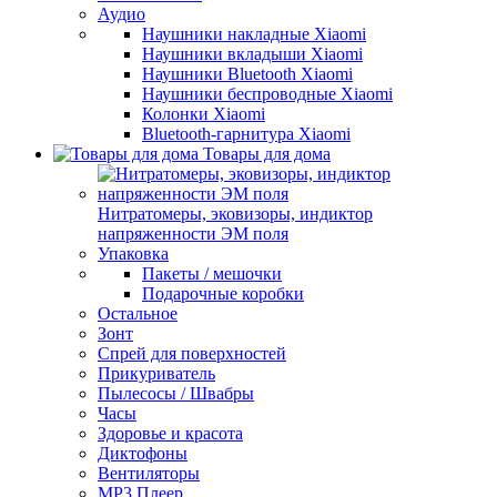
Аудио
Наушники накладные Xiaomi
Наушники вкладыши Xiaomi
Наушники Bluetooth Xiaomi
Наушники беспроводные Xiaomi
Колонки Xiaomi
Bluetooth-гарнитура Xiaomi
Товары для дома
Нитратомеры, эковизоры, индиктор
напряженности ЭМ поля
Упаковка
Пакеты / мешочки
Подарочные коробки
Остальное
Зонт
Спрей для поверхностей
Прикуриватель
Пылесосы / Швабры
Часы
Здоровье и красота
Диктофоны
Вентиляторы
МР3 Плеер