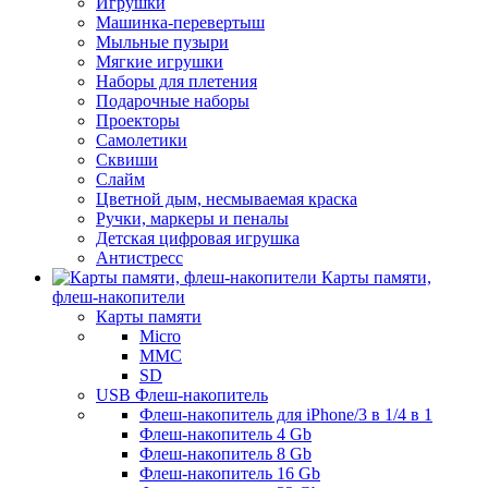
Игрушки
Машинка-перевертыш
Мыльные пузыри
Мягкие игрушки
Наборы для плетения
Подарочные наборы
Проекторы
Самолетики
Сквиши
Слайм
Цветной дым, несмываемая краска
Ручки, маркеры и пеналы
Детская цифровая игрушка
Антистресс
Карты памяти,
флеш-накопители
Карты памяти
Micro
MMC
SD
USB Флеш-накопитель
Флеш-накопитель для iPhone/3 в 1/4 в 1
Флеш-накопитель 4 Gb
Флеш-накопитель 8 Gb
Флеш-накопитель 16 Gb