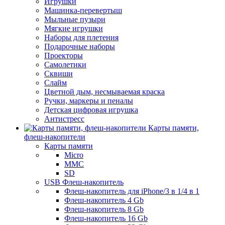
Игрушки
Машинка-перевертыш
Мыльные пузыри
Мягкие игрушки
Наборы для плетения
Подарочные наборы
Проекторы
Самолетики
Сквиши
Слайм
Цветной дым, несмываемая краска
Ручки, маркеры и пеналы
Детская цифровая игрушка
Антистресс
Карты памяти,
флеш-накопители
Карты памяти
Micro
MMC
SD
USB Флеш-накопитель
Флеш-накопитель для iPhone/3 в 1/4 в 1
Флеш-накопитель 4 Gb
Флеш-накопитель 8 Gb
Флеш-накопитель 16 Gb