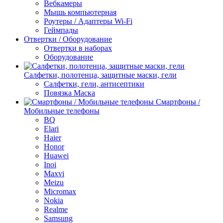
Вебкамеры
Мышь компьютерная
Роутеры / Адаптеры Wi-Fi
Геймпады
Отвертки / Оборудование
Отвертки в наборах
Оборудование
Салфетки, полотенца, защитные маски, гели
Салфетки, гели, антисептики
Повязка Маска
Смартфоны /
Мобильные телефоны
BQ
Elari
Haier
Honor
Huawei
Inoi
Maxvi
Meizu
Micromax
Nokia
Realme
Samsung