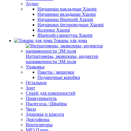
Аудио
Наушники накладные Xiaomi
Наушники вкладыши Xiaomi
Наушники Bluetooth Xiaomi
Наушники беспроводные Xiaomi
Колонки Xiaomi
Bluetooth-гарнитура Xiaomi
Товары для дома
Нитратомеры, эковизоры, индиктор
напряженности ЭМ поля
Упаковка
Пакеты / мешочки
Подарочные коробки
Остальное
Зонт
Спрей для поверхностей
Прикуриватель
Пылесосы / Швабры
Часы
Здоровье и красота
Диктофоны
Вентиляторы
МР3 Плеер