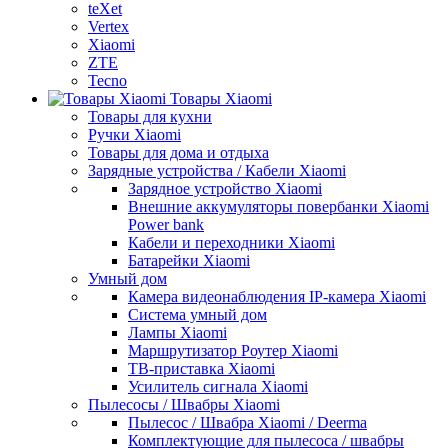
teXet
Vertex
Xiaomi
ZTE
Tecno
Товары Xiaomi
Товары для кухни
Ручки Xiaomi
Товары для дома и отдыха
Зарядные устройства / Кабели Xiaomi
Зарядное устройство Xiaomi
Внешние аккумуляторы повербанки Xiaomi
Power bank
Кабели и переходники Xiaomi
Батарейки Xiaomi
Умный дом
Камера видеонаблюдения IP-камера Xiaomi
Система умный дом
Лампы Xiaomi
Маршрутизатор Роутер Xiaomi
ТВ-приставка Xiaomi
Усилитель сигнала Xiaomi
Пылесосы / Швабры Xiaomi
Пылесос / Швабра Xiaomi / Deerma
Комплектующие для пылесоса / швабры