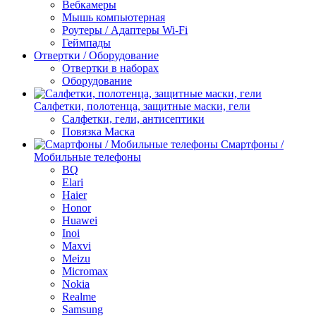
Вебкамеры
Мышь компьютерная
Роутеры / Адаптеры Wi-Fi
Геймпады
Отвертки / Оборудование
Отвертки в наборах
Оборудование
Салфетки, полотенца, защитные маски, гели
Салфетки, гели, антисептики
Повязка Маска
Смартфоны /
Мобильные телефоны
BQ
Elari
Haier
Honor
Huawei
Inoi
Maxvi
Meizu
Micromax
Nokia
Realme
Samsung