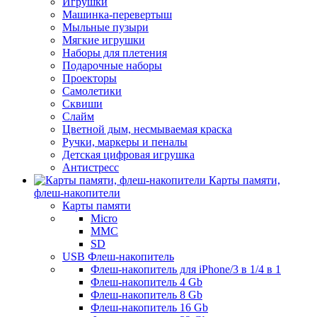
Игрушки
Машинка-перевертыш
Мыльные пузыри
Мягкие игрушки
Наборы для плетения
Подарочные наборы
Проекторы
Самолетики
Сквиши
Слайм
Цветной дым, несмываемая краска
Ручки, маркеры и пеналы
Детская цифровая игрушка
Антистресс
Карты памяти,
флеш-накопители
Карты памяти
Micro
MMC
SD
USB Флеш-накопитель
Флеш-накопитель для iPhone/3 в 1/4 в 1
Флеш-накопитель 4 Gb
Флеш-накопитель 8 Gb
Флеш-накопитель 16 Gb