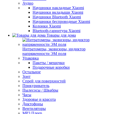
Аудио
Наушники накладные Xiaomi
Наушники вкладыши Xiaomi
Наушники Bluetooth Xiaomi
Наушники беспроводные Xiaomi
Колонки Xiaomi
Bluetooth-гарнитура Xiaomi
Товары для дома
Нитратомеры, эковизоры, индиктор
напряженности ЭМ поля
Упаковка
Пакеты / мешочки
Подарочные коробки
Остальное
Зонт
Спрей для поверхностей
Прикуриватель
Пылесосы / Швабры
Часы
Здоровье и красота
Диктофоны
Вентиляторы
МР3 Плеер