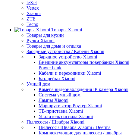
teXet
Vertex
Xiaomi
ZTE
Tecno
Товары Xiaomi
Товары для кухни
Ручки Xiaomi
Товары для дома и отдыха
Зарядные устройства / Кабели Xiaomi
Зарядное устройство Xiaomi
Внешние аккумуляторы повербанки Xiaomi
Power bank
Кабели и переходники Xiaomi
Батарейки Xiaomi
Умный дом
Камера видеонаблюдения IP-камера Xiaomi
Система умный дом
Лампы Xiaomi
Маршрутизатор Роутер Xiaomi
ТВ-приставка Xiaomi
Усилитель сигнала Xiaomi
Пылесосы / Швабры Xiaomi
Пылесос / Швабра Xiaomi / Deerma
Комплектующие для пылесоса / швабры