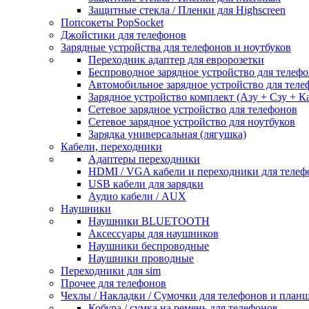
Защитные стекла / Пленки для Highscreen
Попсокеты PopSocket
Джойстики для телефонов
Зарядные устройства для телефонов и ноутбуков
Переходник адаптер для евророзетки
Беспроводное зарядное устройство для телефо
Автомобильное зарядное устройство для теле
Зарядное устройство комплект (Азу + Сзу + К
Сетевое зарядное устройство для телефонов
Сетевое зарядное устройство для ноутбуков
Зарядка универсальная (лягушка)
Кабели, переходники
Адаптеры переходники
HDMI / VGA кабели и переходники для телеф
USB кабели для зарядки
Аудио кабели / AUX
Наушники
Наушники BLUETOOTH
Аксессуары для наушников
Наушники беспроводные
Наушники проводные
Переходники для sim
Прочее для телефонов
Чехлы / Накладки / Сумочки для телефонов и план
Кобура / сумка на ремень для телефонов