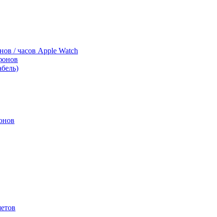
нов / часов Apple Watch
фонов
абель)
онов
шетов