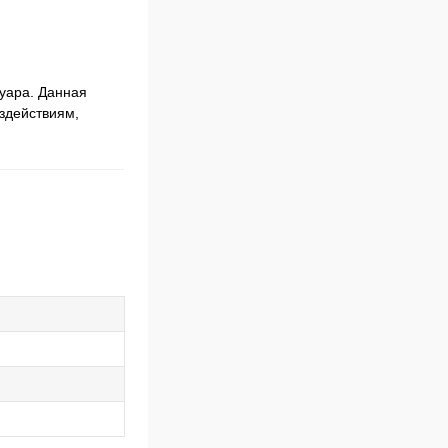
уара. Данная
здействиям,