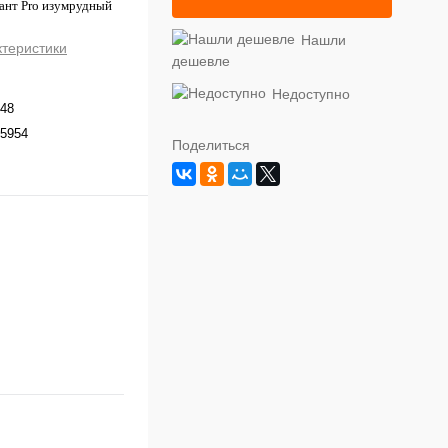
лант Pro изумрудный
Нашли
ктеристики
дешевле
Недоступно
48
5954
Поделиться