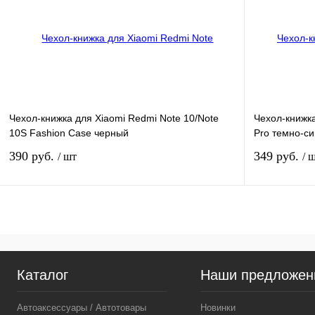
Сравнение
Сравнение
В избранное
Недоступно
В избранное
Чехол-книжка для Xiaomi Redmi Note 10/Note
Чехол-книжка
10S Fashion Case черный
Pro темно-с
390 руб.
349 руб.
/ шт
/ 
Подписаться
Сравнение
Сравнение
Каталог
Наши предложен
В избранное
Недоступно
В избранное
Автоаксессуары / Автотовары
Новинки