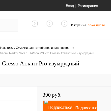
Вход
Регистрация
0
0
0
пока пусто
В корзине
•
 Накладки / Сумочки для телефонов и планшетов
Xiaomi Redmi Note 10T/Poco M3 Pro Gresso Атлант Pro изумрудный
 Gresso Атлант Pro изумрудный
390 руб.
Подписаться