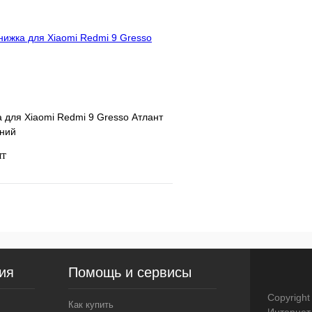
Сравнение
Недоступно
В избранное
 для Xiaomi Redmi 9 Gresso Атлант
иний
шт
Подписаться
ия
Помощь и сервисы
Недоступно
Copyright
Как купить