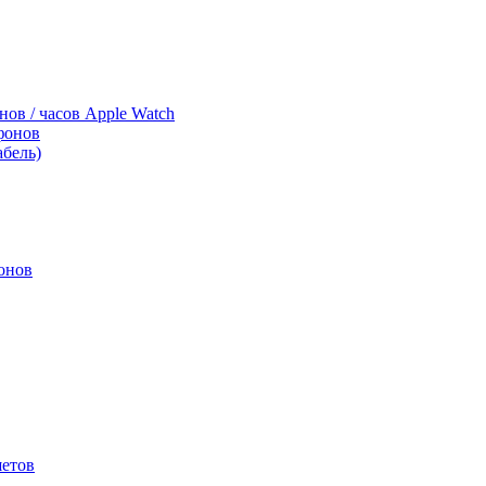
нов / часов Apple Watch
фонов
абель)
онов
шетов