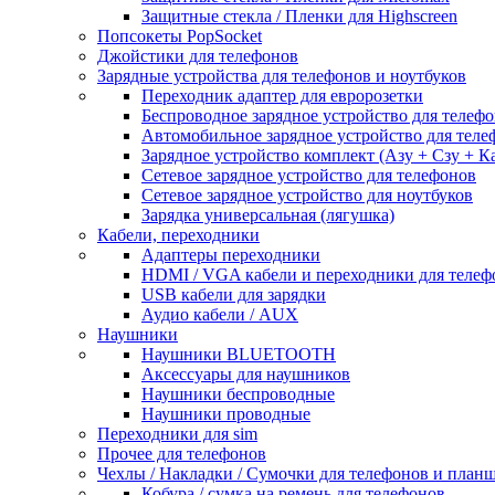
Защитные стекла / Пленки для Highscreen
Попсокеты PopSocket
Джойстики для телефонов
Зарядные устройства для телефонов и ноутбуков
Переходник адаптер для евророзетки
Беспроводное зарядное устройство для телефо
Автомобильное зарядное устройство для теле
Зарядное устройство комплект (Азу + Сзу + К
Сетевое зарядное устройство для телефонов
Сетевое зарядное устройство для ноутбуков
Зарядка универсальная (лягушка)
Кабели, переходники
Адаптеры переходники
HDMI / VGA кабели и переходники для телеф
USB кабели для зарядки
Аудио кабели / AUX
Наушники
Наушники BLUETOOTH
Аксессуары для наушников
Наушники беспроводные
Наушники проводные
Переходники для sim
Прочее для телефонов
Чехлы / Накладки / Сумочки для телефонов и план
Кобура / сумка на ремень для телефонов