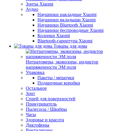
Зонты Xiaomi
Аудио
Наушники накладные Xiaomi
Наушники вкладыши Xiaomi
Наушники Bluetooth Xiaomi
Наушники беспроводные Xiaomi
Колонки Xiaomi
Bluetooth-гарнитура Xiaomi
Товары для дома
Нитратомеры, эковизоры, индиктор
напряженности ЭМ поля
Упаковка
Пакеты / мешочки
Подарочные коробки
Остальное
Зонт
Спрей для поверхностей
Прикуриватель
Пылесосы / Швабры
Часы
Здоровье и красота
Диктофоны
Вентиляторы