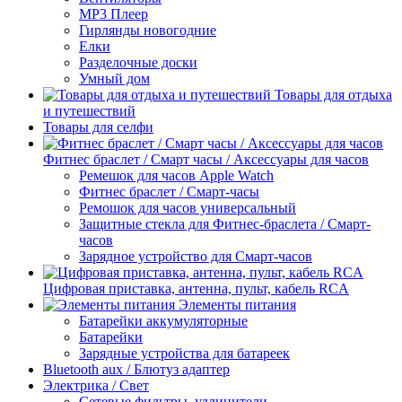
МР3 Плеер
Гирлянды новогодние
Елки
Разделочные доски
Умный дом
Товары для отдыха
и путешествий
Товары для селфи
Фитнес браслет / Смарт часы / Аксессуары для часов
Ремешок для часов Apple Watch
Фитнес браслет / Смарт-часы
Ремошок для часов универсальный
Защитные стекла для Фитнес-браслета / Смарт-
часов
Зарядное устройство для Смарт-часов
Цифровая приставка, антенна, пульт, кабель RCA
Элементы питания
Батарейки аккумуляторные
Батарейки
Зарядные устройства для батареек
Bluetooth aux / Блютуз адаптер
Электрика / Свет
Сетевые фильтры, удлинители