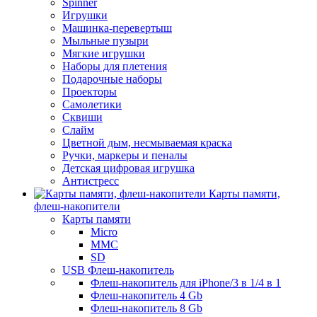
Spinner
Игрушки
Машинка-перевертыш
Мыльные пузыри
Мягкие игрушки
Наборы для плетения
Подарочные наборы
Проекторы
Самолетики
Сквиши
Слайм
Цветной дым, несмываемая краска
Ручки, маркеры и пеналы
Детская цифровая игрушка
Антистресс
Карты памяти,
флеш-накопители
Карты памяти
Micro
MMC
SD
USB Флеш-накопитель
Флеш-накопитель для iPhone/3 в 1/4 в 1
Флеш-накопитель 4 Gb
Флеш-накопитель 8 Gb