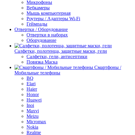
Микрофоны
Вебкамеры
Мышь компьютерная
Роутеры / Адаптеры Wi-Fi
Геймпады
Отвертки / Оборудование
Отвертки в наборах
Оборудование
Салфетки, полотенца, защитные маски, гели
Салфетки, гели, антисептики
Повязка Маска
Смартфоны /
Мобильные телефоны
BQ
Elari
Haier
Honor
Huawei
Inoi
Maxvi
Meizu
Micromax
Nokia
Realme