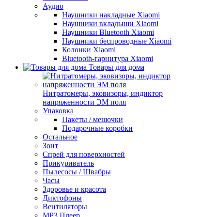
Аудио
Наушники накладные Xiaomi
Наушники вкладыши Xiaomi
Наушники Bluetooth Xiaomi
Наушники беспроводные Xiaomi
Колонки Xiaomi
Bluetooth-гарнитура Xiaomi
Товары для дома
Нитратомеры, эковизоры, индиктор
напряженности ЭМ поля
Упаковка
Пакеты / мешочки
Подарочные коробки
Остальное
Зонт
Спрей для поверхностей
Прикуриватель
Пылесосы / Швабры
Часы
Здоровье и красота
Диктофоны
Вентиляторы
МР3 Плеер