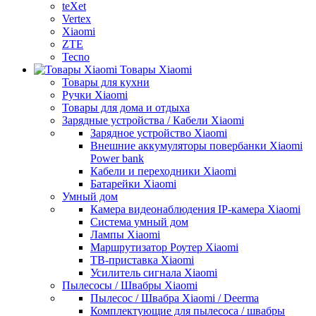
teXet
Vertex
Xiaomi
ZTE
Tecno
Товары Xiaomi
Товары для кухни
Ручки Xiaomi
Товары для дома и отдыха
Зарядные устройства / Кабели Xiaomi
Зарядное устройство Xiaomi
Внешние аккумуляторы повербанки Xiaomi
Power bank
Кабели и переходники Xiaomi
Батарейки Xiaomi
Умный дом
Камера видеонаблюдения IP-камера Xiaomi
Система умный дом
Лампы Xiaomi
Маршрутизатор Роутер Xiaomi
ТВ-приставка Xiaomi
Усилитель сигнала Xiaomi
Пылесосы / Швабры Xiaomi
Пылесос / Швабра Xiaomi / Deerma
Комплектующие для пылесоса / швабры