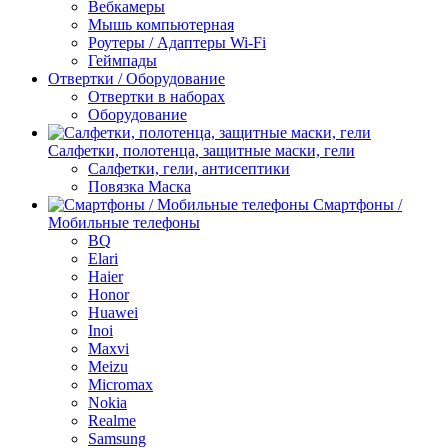
Вебкамеры
Мышь компьютерная
Роутеры / Адаптеры Wi-Fi
Геймпады
Отвертки / Оборудование
Отвертки в наборах
Оборудование
Салфетки, полотенца, защитные маски, гели
Салфетки, гели, антисептики
Повязка Маска
Смартфоны /
Мобильные телефоны
BQ
Elari
Haier
Honor
Huawei
Inoi
Maxvi
Meizu
Micromax
Nokia
Realme
Samsung