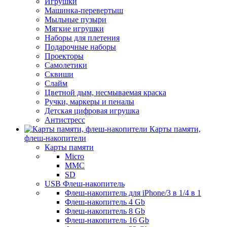
Игрушки
Машинка-перевертыш
Мыльные пузыри
Мягкие игрушки
Наборы для плетения
Подарочные наборы
Проекторы
Самолетики
Сквиши
Слайм
Цветной дым, несмываемая краска
Ручки, маркеры и пеналы
Детская цифровая игрушка
Антистресс
Карты памяти,
флеш-накопители
Карты памяти
Micro
MMC
SD
USB Флеш-накопитель
Флеш-накопитель для iPhone/3 в 1/4 в 1
Флеш-накопитель 4 Gb
Флеш-накопитель 8 Gb
Флеш-накопитель 16 Gb